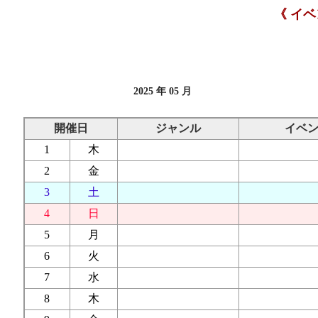
《 イ
2025 年 05 月
開催日
ジャンル
イベ
1
木
2
金
3
土
4
日
5
月
6
火
7
水
8
木