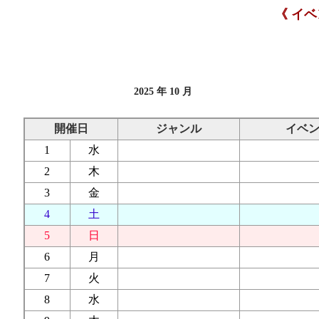
《 イ
2025 年 10 月
開催日
ジャンル
イベ
1
水
2
木
3
金
4
土
5
日
6
月
7
火
8
水