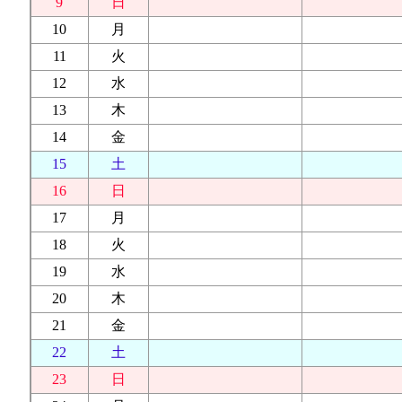
9
日
10
月
11
火
12
水
13
木
14
金
15
土
16
日
17
月
18
火
19
水
20
木
21
金
22
土
23
日