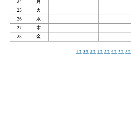
24
月
25
火
26
水
27
木
28
金
1月
2月
3月
4月
5月
6月
7月
8月