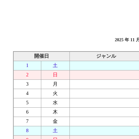
2025 年 11 
開催日
ジャンル
1
土
2
日
3
月
4
火
5
水
6
木
7
金
8
土