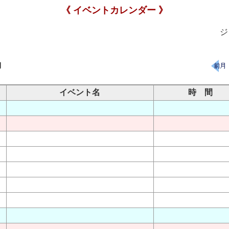
《 イベントカレンダー 》
ジ
月
イベント名
時 間