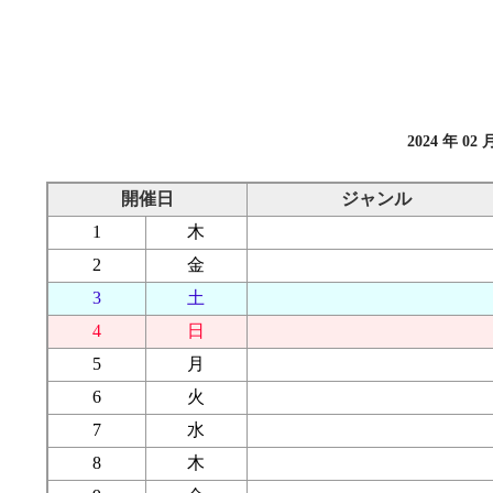
2024 年 02 
開催日
ジャンル
1
木
2
金
3
土
4
日
5
月
6
火
7
水
8
木