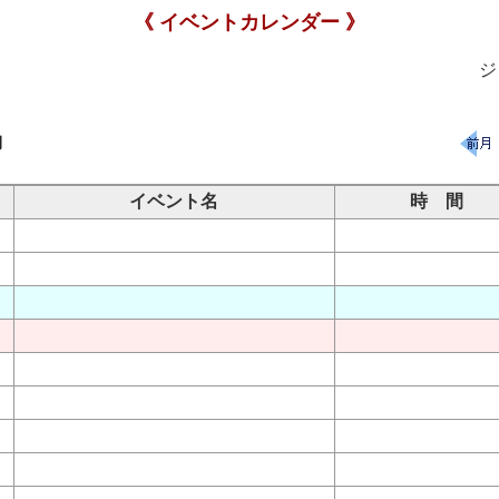
《 イベントカレンダー 》
ジ
月
イベント名
時 間