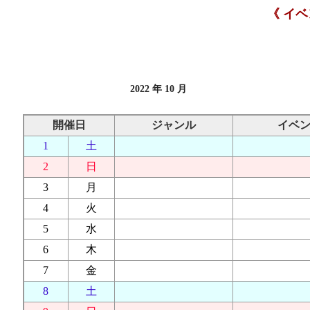
《 イ
2022 年 10 月
開催日
ジャンル
イベ
1
土
2
日
3
月
4
火
5
水
6
木
7
金
8
土