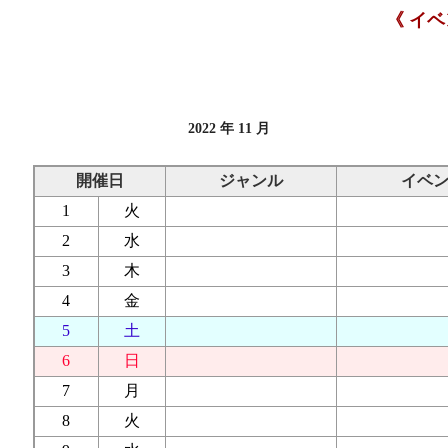
《 イ
2022 年 11 月
開催日
ジャンル
イベ
1
火
2
水
3
木
4
金
5
土
6
日
7
月
8
火