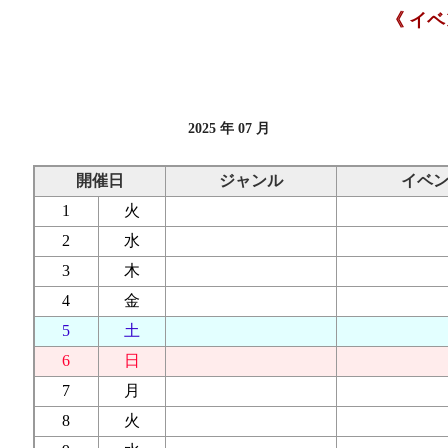
《 イ
2025 年 07 月
開催日
ジャンル
イベ
1
火
2
水
3
木
4
金
5
土
6
日
7
月
8
火