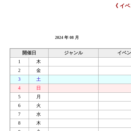
《 イ
2024 年 08 月
開催日
ジャンル
イベ
1
木
2
金
3
土
4
日
5
月
6
火
7
水
8
木