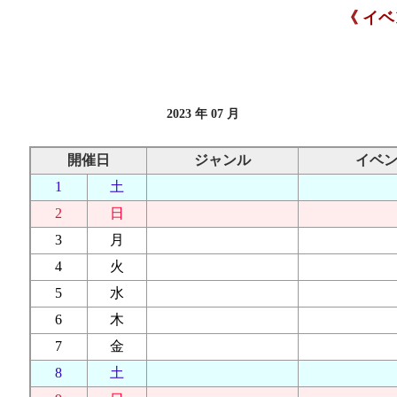
《 イ
2023 年 07 月
開催日
ジャンル
イベ
1
土
2
日
3
月
4
火
5
水
6
木
7
金
8
土