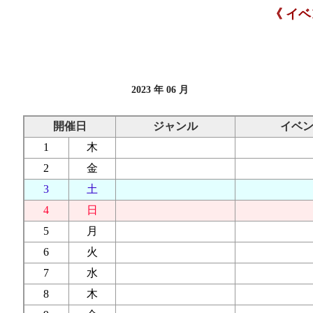
《 イ
2023 年 06 月
開催日
ジャンル
イベ
1
木
2
金
3
土
4
日
5
月
6
火
7
水
8
木