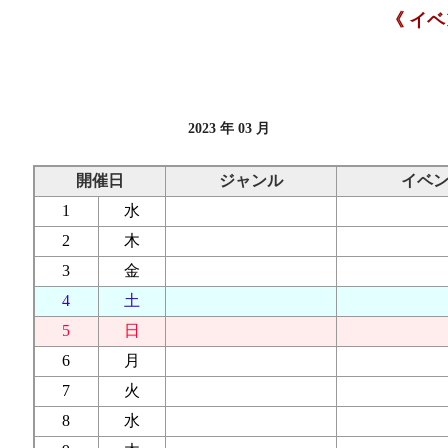
《 イ
2023 年 03 月
開催日
ジャンル
イベ
1
水
2
木
3
金
4
土
5
日
6
月
7
火
8
水