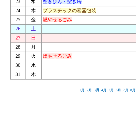
23
水
空きびん・空き缶
24
木
プラスチックの容器包装
25
金
燃やせるごみ
26
土
27
日
28
月
29
火
燃やせるごみ
30
水
31
木
1月
2月
3月
4月
5月
6月
7月
8月