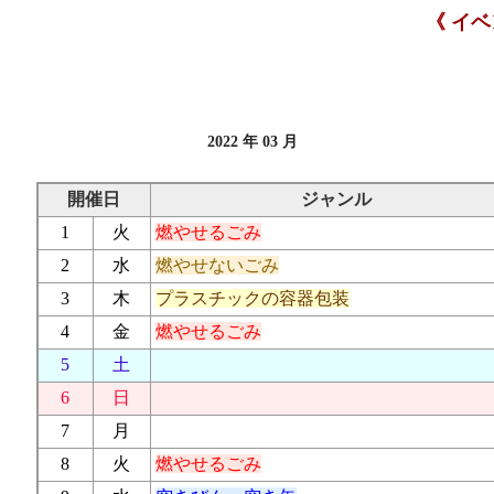
《 イ
2022 年 03 月
開催日
ジャンル
1
火
燃やせるごみ
2
水
燃やせないごみ
3
木
プラスチックの容器包装
4
金
燃やせるごみ
5
土
6
日
7
月
8
火
燃やせるごみ