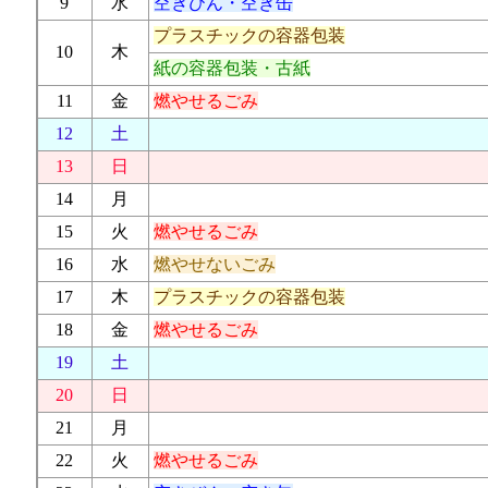
9
水
空きびん・空き缶
プラスチックの容器包装
10
木
紙の容器包装・古紙
11
金
燃やせるごみ
12
土
13
日
14
月
15
火
燃やせるごみ
16
水
燃やせないごみ
17
木
プラスチックの容器包装
18
金
燃やせるごみ
19
土
20
日
21
月
22
火
燃やせるごみ