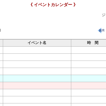
《 イベントカレンダー 》
ジ
月
イベント名
時 間