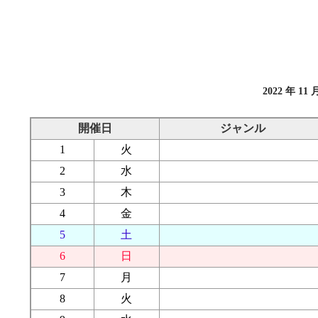
2022 年 11 
開催日
ジャンル
1
火
2
水
3
木
4
金
5
土
6
日
7
月
8
火