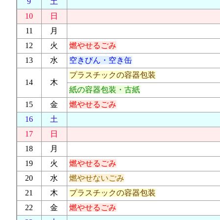
9
土
10
日
11
月
12
火
燃やせるごみ
13
水
空きびん・空き缶
プラスチックの容器包装
14
木
紙の容器包装・古紙
15
金
燃やせるごみ
16
土
17
日
18
月
19
火
燃やせるごみ
20
水
燃やせないごみ
21
木
プラスチックの容器包装
22
金
燃やせるごみ