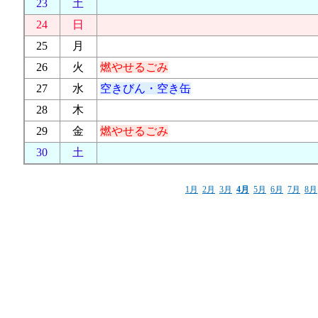
23
土
24
日
25
月
26
火
燃やせるごみ
27
水
空きびん・空き缶
28
木
29
金
燃やせるごみ
30
土
1月
2月
3月
4月
5月
6月
7月
8月