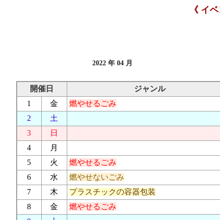
《 イ
2022 年 04 月
開催日
ジャンル
1
金
燃やせるごみ
2
土
3
日
4
月
5
火
燃やせるごみ
6
水
燃やせないごみ
7
木
プラスチックの容器包装
8
金
燃やせるごみ