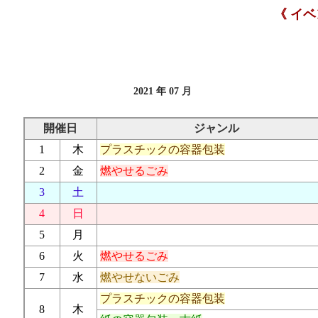
《 イ
2021 年 07 月
開催日
ジャンル
1
木
プラスチックの容器包装
2
金
燃やせるごみ
3
土
4
日
5
月
6
火
燃やせるごみ
7
水
燃やせないごみ
プラスチックの容器包装
8
木