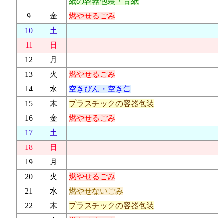
紙の容器包装・古紙
9
金
燃やせるごみ
10
土
11
日
12
月
13
火
燃やせるごみ
14
水
空きびん・空き缶
15
木
プラスチックの容器包装
16
金
燃やせるごみ
17
土
18
日
19
月
20
火
燃やせるごみ
21
水
燃やせないごみ
22
木
プラスチックの容器包装