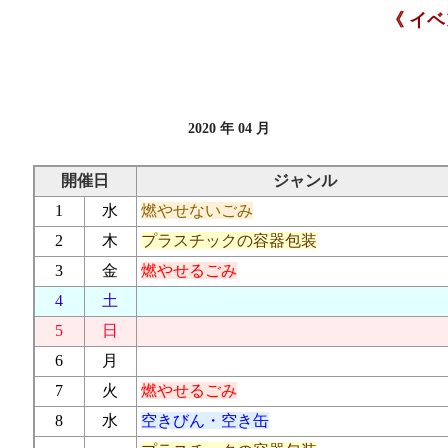
《 イ
2020 年 04 月
開催日
ジャンル
1
水
燃やせないごみ
2
木
プラスチックの容器包装
3
金
燃やせるごみ
4
土
5
日
6
月
7
火
燃やせるごみ
8
水
空きびん・空き缶