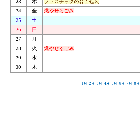
23
木
プラスチックの容器包装
24
金
燃やせるごみ
25
土
26
日
27
月
28
火
燃やせるごみ
29
水
30
木
1月
2月
3月
4月
5月
6月
7月
8月