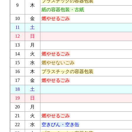
プラスチックの容器包装
9
木
紙の容器包装・古紙
10
金
燃やせるごみ
11
土
12
日
13
月
14
火
燃やせるごみ
15
水
燃やせないごみ
16
木
プラスチックの容器包装
17
金
燃やせるごみ
18
土
19
日
20
月
21
火
燃やせるごみ
22
水
空きびん・空き缶