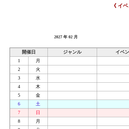
《 イ
2027 年 02 月
開催日
ジャンル
イベ
1
月
2
火
3
水
4
木
5
金
6
土
7
日
8
月