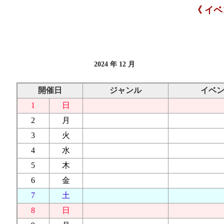
《 イ
2024 年 12 月
開催日
ジャンル
イベ
1
日
2
月
3
火
4
水
5
木
6
金
7
土
8
日