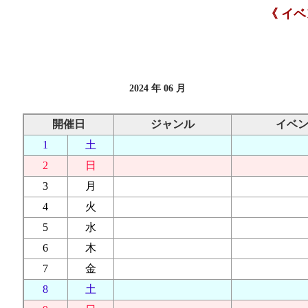
《 イ
2024 年 06 月
開催日
ジャンル
イベ
1
土
2
日
3
月
4
火
5
水
6
木
7
金
8
土