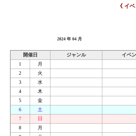
《 イ
2024 年 04 月
開催日
ジャンル
イベ
1
月
2
火
3
水
4
木
5
金
6
土
7
日
8
月