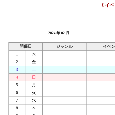
《 イ
2024 年 02 月
開催日
ジャンル
イベ
1
木
2
金
3
土
4
日
5
月
6
火
7
水
8
木