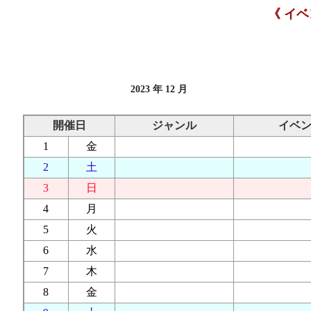
《 イ
2023 年 12 月
開催日
ジャンル
イベ
1
金
2
土
3
日
4
月
5
火
6
水
7
木
8
金