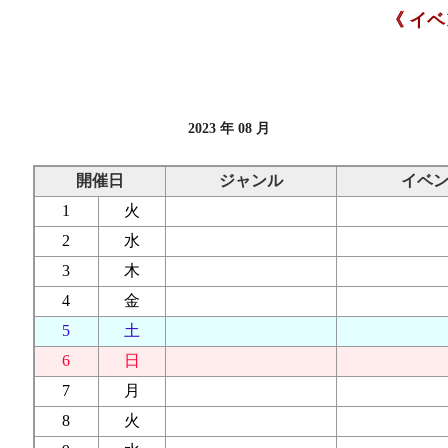
《 イ
2023 年 08 月
開催日
ジャンル
イベ
1
火
2
水
3
木
4
金
5
土
6
日
7
月
8
火