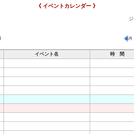
《 イベントカレンダー 》
ジ
月
イベント名
時 間