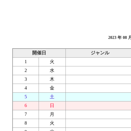
2023 年 08 
開催日
ジャンル
1
火
2
水
3
木
4
金
5
土
6
日
7
月
8
火