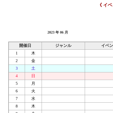
《 イ
2023 年 06 月
開催日
ジャンル
イベ
1
木
2
金
3
土
4
日
5
月
6
火
7
水
8
木