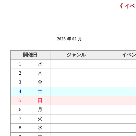
《 イ
2023 年 02 月
開催日
ジャンル
イベ
1
水
2
木
3
金
4
土
5
日
6
月
7
火
8
水