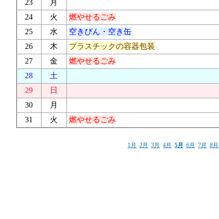
23
月
24
火
燃やせるごみ
25
水
空きびん・空き缶
26
木
プラスチックの容器包装
27
金
燃やせるごみ
28
土
29
日
30
月
31
火
燃やせるごみ
1月
2月
3月
4月
5月
6月
7月
8月