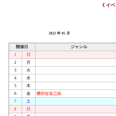
《 イ
2022 年 05 月
開催日
ジャンル
1
日
2
月
3
火
4
水
5
木
6
金
燃やせるごみ
7
土
8
日