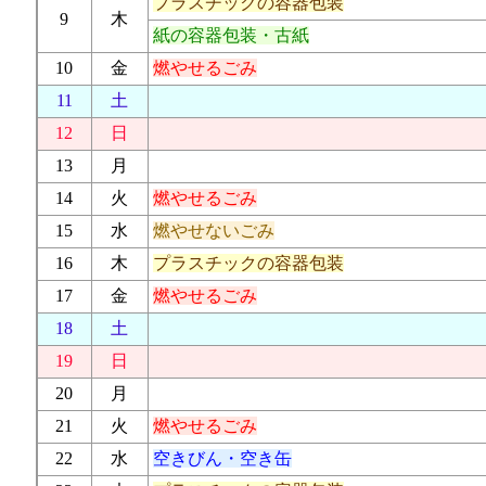
プラスチックの容器包装
9
木
紙の容器包装・古紙
10
金
燃やせるごみ
11
土
12
日
13
月
14
火
燃やせるごみ
15
水
燃やせないごみ
16
木
プラスチックの容器包装
17
金
燃やせるごみ
18
土
19
日
20
月
21
火
燃やせるごみ
22
水
空きびん・空き缶