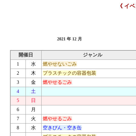
《 イ
2021 年 12 月
開催日
ジャンル
1
水
燃やせないごみ
2
木
プラスチックの容器包装
3
金
燃やせるごみ
4
土
5
日
6
月
7
火
燃やせるごみ
8
水
空きびん・空き缶