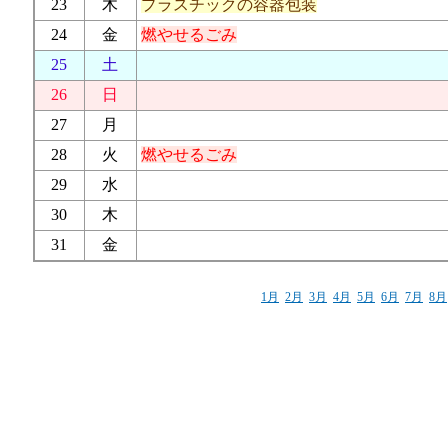
23
木
プラスチックの容器包装
24
金
燃やせるごみ
25
土
26
日
27
月
28
火
燃やせるごみ
29
水
30
木
31
金
1月
2月
3月
4月
5月
6月
7月
8月