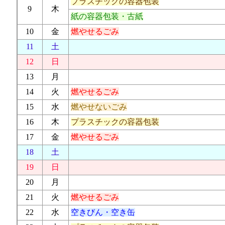
プラスチックの容器包装
9
木
紙の容器包装・古紙
10
金
燃やせるごみ
11
土
12
日
13
月
14
火
燃やせるごみ
15
水
燃やせないごみ
16
木
プラスチックの容器包装
17
金
燃やせるごみ
18
土
19
日
20
月
21
火
燃やせるごみ
22
水
空きびん・空き缶