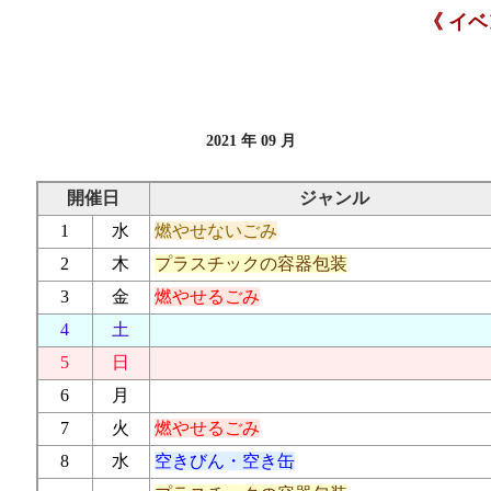
《 イ
2021 年 09 月
開催日
ジャンル
1
水
燃やせないごみ
2
木
プラスチックの容器包装
3
金
燃やせるごみ
4
土
5
日
6
月
7
火
燃やせるごみ
8
水
空きびん・空き缶