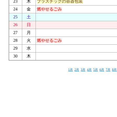
23
木
プラスチックの容器包装
24
金
燃やせるごみ
25
土
26
日
27
月
28
火
燃やせるごみ
29
水
30
木
1月
2月
3月
4月
5月
6月
7月
8月