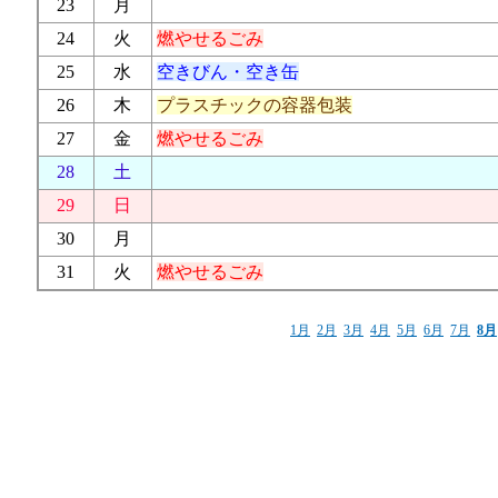
23
月
24
火
燃やせるごみ
25
水
空きびん・空き缶
26
木
プラスチックの容器包装
27
金
燃やせるごみ
28
土
29
日
30
月
31
火
燃やせるごみ
1月
2月
3月
4月
5月
6月
7月
8月