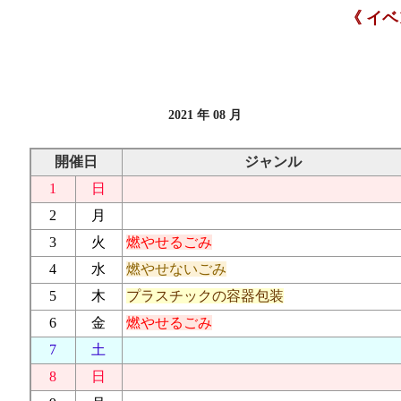
《 イ
2021 年 08 月
開催日
ジャンル
1
日
2
月
3
火
燃やせるごみ
4
水
燃やせないごみ
5
木
プラスチックの容器包装
6
金
燃やせるごみ
7
土
8
日