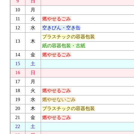
9
日
10
月
11
火
燃やせるごみ
12
水
空きびん・空き缶
プラスチックの容器包装
13
木
紙の容器包装・古紙
14
金
燃やせるごみ
15
土
16
日
17
月
18
火
燃やせるごみ
19
水
燃やせないごみ
20
木
プラスチックの容器包装
21
金
燃やせるごみ
22
土