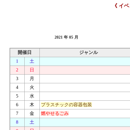
《 イ
2021 年 05 月
開催日
ジャンル
1
土
2
日
3
月
4
火
5
水
6
木
プラスチックの容器包装
7
金
燃やせるごみ
8
土