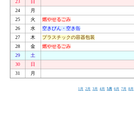
23
日
24
月
25
火
燃やせるごみ
26
水
空きびん・空き缶
27
木
プラスチックの容器包装
28
金
燃やせるごみ
29
土
30
日
31
月
1月
2月
3月
4月
5月
6月
7月
8月