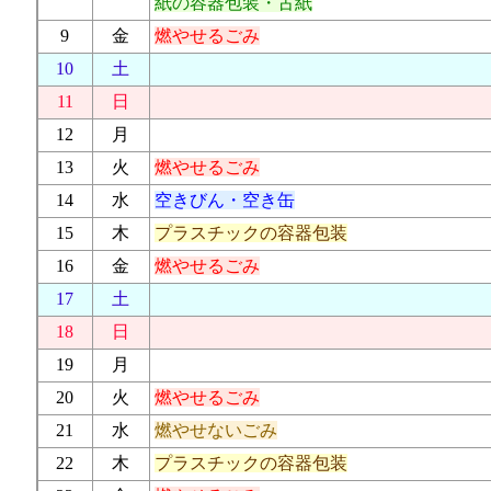
紙の容器包装・古紙
9
金
燃やせるごみ
10
土
11
日
12
月
13
火
燃やせるごみ
14
水
空きびん・空き缶
15
木
プラスチックの容器包装
16
金
燃やせるごみ
17
土
18
日
19
月
20
火
燃やせるごみ
21
水
燃やせないごみ
22
木
プラスチックの容器包装