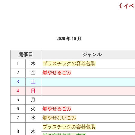
《 イ
2020 年 10 月
開催日
ジャンル
1
木
プラスチックの容器包装
2
金
燃やせるごみ
3
土
4
日
5
月
6
火
燃やせるごみ
7
水
燃やせないごみ
プラスチックの容器包装
8
木