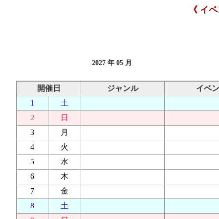
《 イ
2027 年 05 月
開催日
ジャンル
イベ
1
土
2
日
3
月
4
火
5
水
6
木
7
金
8
土