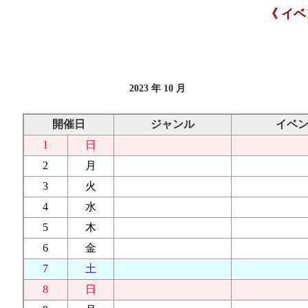
《 イ
2023 年 10 月
開催日
ジャンル
イベ
1
日
2
月
3
火
4
水
5
木
6
金
7
土
8
日