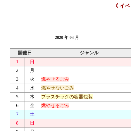
《 イ
2020 年 03 月
開催日
ジャンル
1
日
2
月
3
火
燃やせるごみ
4
水
燃やせないごみ
5
木
プラスチックの容器包装
6
金
燃やせるごみ
7
土
8
日