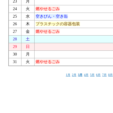
23
月
24
火
燃やせるごみ
25
水
空きびん・空き缶
26
木
プラスチックの容器包装
27
金
燃やせるごみ
28
土
29
日
30
月
31
火
燃やせるごみ
1月
2月
3月
4月
5月
6月
7月
8月